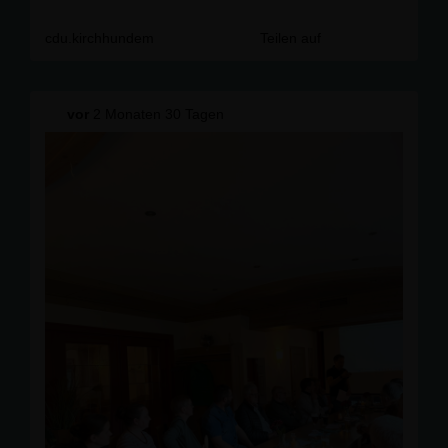
Die CDU Kirchhundem wünscht allen Müttern einen
wunderbaren Muttertag. 💐
cdu.kirchhundem
Teilen auf
#
Muttertag
#
DankeMama
#
Wertsch
ätzung #
Familie
#
CDUKirchhundem
#
Kirchhundem
#
Sauerland
vor
2 Monaten 30 Tagen