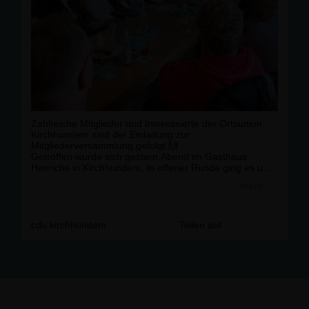
Zahlreiche Mitglieder und Interessierte der Ortsunion
Kirchhundem sind der Einladung zur
Mitgliederversammlung gefolgt 🙌
Getroffen wurde sich gestern Abend im Gasthaus
Henrichs in Kirchhundem. In offener Runde ging es um
aktuelle Themen aus der Gemeinde ? vom Ausbau der
mehr
Flaper Straße über neue Baugebiete bis hin zu
Entwicklungen im Gemeinderat 💬🏡
Vielen Dank für den starken Austausch und an
Bürgermeister Björn Jarosz für die Gespräche vor Ort!
cdu.kirchhundem
Teilen auf
#
Kirchhundem
#
Ortsunion
#
GemeinsamErlichGestalten
#
Gemeindeentwicklung