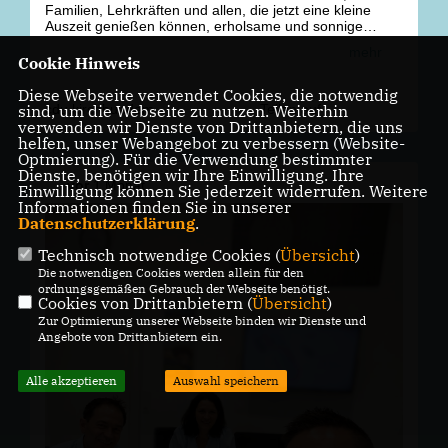
Familien, Lehrkräften und allen, die jetzt eine kleine
Auszeit genießen können, erholsame und sonnige
Sommerferien.
mehr
Cookie Hinweis
Nutzt die Zeit zum Abschalten, Auftanken und für
schöne Momente mit Familie und Freunden. Egal ob zu
Diese Webseite verwendet Cookies, die notwendig
Hause, in der Ferne oder bei spannenden Ausflügen –
sind, um die Webseite zu nutzen. Weiterhin
cdu.kirchhundem
Teilen auf
wir wünschen euch eine tolle Ferienzeit und kommt
verwenden wir Dienste von Drittanbietern, die uns
gesund wieder zurück!
helfen, unser Webangebot zu verbessern (Website-
Optmierung). Für die Verwendung bestimmter
Schöne Ferien! ☀️🍉🏖️
Dienste, benötigen wir Ihre Einwilligung. Ihre
vor
1 Monat
Einwilligung können Sie jederzeit widerrufen. Weitere
#
Sommerferien
#
Sch
öneFerien #
CDUKirchhundem
Informationen finden Sie in unserer
#
Kirchhundem
#
Sauerland
Datenschutzerklärung
.
#
GemeinsamF
ürKirchhundem #
Erholung
#
Ferienzeit
#
Sommer
#
Heimat
#
Familie
#
Urlaub
#
WirF
ürEuch
Technisch notwendige Cookies (
Übersicht
)
Die notwendigen Cookies werden allein für den
ordnungsgemäßen Gebrauch der Webseite benötigt.
Cookies von Drittanbietern (
Übersicht
)
Zur Optimierung unserer Webseite binden wir Dienste und
Angebote von Drittanbietern ein.
Alle akzeptieren
Auswahl speichern