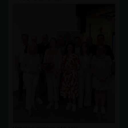
Grundschule vorgestellt.
🤝 Vielen Dank für das offene Gespräch und die
transparente Information. Es ist gut zu sehen, dass
Hinweise aus der Bürgerschaft ernst genommen und in
die Planung einbezogen werden. Wir bleiben an dem
Thema dran und halten euch über die weiteren
Entwicklungen auf dem Laufenden. 👀
#
CDUKirchhundem
#
Kirchhundem
#
FlaperStra
ße
#
Verkehr
#
Grundschule
#
B
ürgerdialog
#
GemeinsamVorOrt