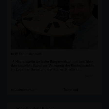
🚌🚧 Es tut sich was!
📍 Heute waren wir beim Bürgermeister, um uns über
den aktuellen Stand zur Verlegung der Bushaltestellen
im Zuge der Sanierung der Flaper Straße in
Kirchhundem zu informieren.
mehr
💬 Besonders erfreulich: Der Bürgermeister hat die
Ideen und Sorgen der Grundschule, die bei der
Versammlung der CDU Ortsunion im Mai 2026 geäußert
cdu.kirchhundem
Teilen auf
wurden, aufgegriffen. Wie zugesagt wurde daraufhin ein
neues Konzept erarbeitet, das viele dieser Anregungen
berücksichtigt. 👏
vor
2 Monaten 10 Tagen
🏫 Dieses Konzept wird in den nächsten Tagen auch der