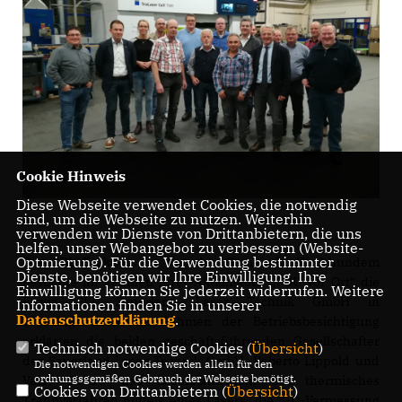
Cookie Hinweis
Diese Webseite verwendet Cookies, die notwendig
sind, um die Webseite zu nutzen. Weiterhin
verwenden wir Dienste von Drittanbietern, die uns
helfen, unser Webangebot zu verbessern (Website-
Optmierung). Für die Verwendung bestimmter
Die CDU-Fraktion im Rat der Gemeinde Kirchhundem
Dienste, benötigen wir Ihre Einwilligung. Ihre
besuchte im Rahmen ihrer Aktionstour „CDU vor Ort“ die
Einwilligung können Sie jederzeit widerrufen. Weitere
Firma SLT Sauerland Laser Technik GmbH in
Informationen finden Sie in unserer
Datenschutzerklärung
.
Würdinghausen. Im Rahmen der Betriebsbesichtigung
erklärten die beiden geschäftsführenden Gesellschafter
Technisch notwendige Cookies (
Übersicht
)
der Sauerland Laser Technik GmbH, Roberto Lippold und
Die notwendigen Cookies werden allein für den
ordnungsgemäßen Gebrauch der Webseite benötigt.
Valer Baltat, das Laserschneiden, ein thermisches
Cookies von Drittanbietern (
Übersicht
)
Trennverfahren mittels eines Lasers, die 3-D-Vermessung