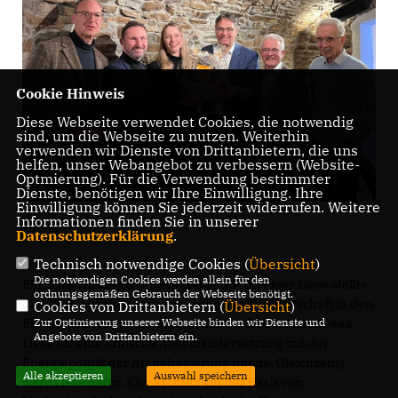
Cookie Hinweis
Diese Webseite verwendet Cookies, die notwendig
sind, um die Webseite zu nutzen. Weiterhin
verwenden wir Dienste von Drittanbietern, die uns
helfen, unser Webangebot zu verbessern (Website-
Optmierung). Für die Verwendung bestimmter
Dienste, benötigen wir Ihre Einwilligung. Ihre
Einwilligung können Sie jederzeit widerrufen. Weitere
Informationen finden Sie in unserer
Foto: privat
Datenschutzerklärung
.
Technisch notwendige Cookies (
Übersicht
)
Die notwendigen Cookies werden allein für den
Ein Schwerpunkt der Rede von MdEP Dr. Peter Liese stellte
ordnungsgemäßen Gebrauch der Webseite benötigt.
das Thema Wohlstandssicherung dar. Die Wirtschaft in den
Cookies von Drittanbietern (
Übersicht
)
Zur Optimierung unserer Webseite binden wir Dienste und
EU-Staaten wächst im Unterschied zu Deutschland, was
Angebote von Drittanbietern ein.
Liese für eine kritische Auseinandersetzung mit der
Energiepolitik der Ampelregierung nutzte. Gleichzeitig
Alle akzeptieren
Auswahl speichern
warb Liese dafür, Klimaschutz auf der Basis von