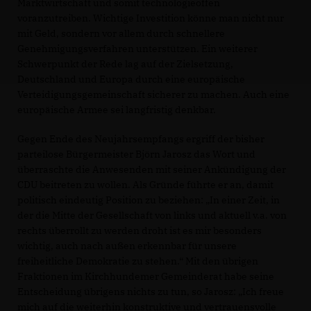
Marktwirtschaft und somit technologieoffen
voranzutreiben. Wichtige Investition könne man nicht nur
mit Geld, sondern vor allem durch schnellere
Genehmigungsverfahren unterstützen. Ein weiterer
Schwerpunkt der Rede lag auf der Zielsetzung,
Deutschland und Europa durch eine europäische
Verteidigungsgemeinschaft sicherer zu machen. Auch eine
europäische Armee sei langfristig denkbar.
Gegen Ende des Neujahrsempfangs ergriff der bisher
parteilose Bürgermeister Björn Jarosz das Wort und
überraschte die Anwesenden mit seiner Ankündigung der
CDU beitreten zu wollen. Als Gründe führte er an, damit
politisch eindeutig Position zu beziehen: „In einer Zeit, in
der die Mitte der Gesellschaft von links und aktuell v.a. von
rechts überrollt zu werden droht ist es mir besonders
wichtig, auch nach außen erkennbar für unsere
freiheitliche Demokratie zu stehen.“ Mit den übrigen
Fraktionen im Kirchhundemer Gemeinderat habe seine
Entscheidung übrigens nichts zu tun, so Jarosz: „Ich freue
mich auf die weiterhin konstruktive und vertrauensvolle